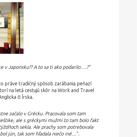
ke v Japonsku?? A to sa ti ako podarilo….?”
 to práve tradičný spôsob zarábania peňazí
orí na letá cestujú skôr na Work and Travel
glicka či Írska.
stne začalo v Grécku. Pracovala som tam
štike, ale s gréckymi mužmi to tam bolo fakt
týždňoch sekla. Ale prachy som potrebovala
 bol jún, tak som hľadala niečo iné…
“.