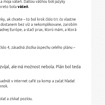
a moja vášeň. Ďalšou vášňou boli jazyky
preto bola
vášeň
.
y, ak chcete – to bol krok číslo tri: čo vlastne
a dostanem bez víz a nekomplikovane, zarobím
dnej Európe, a stačí prax, ktorú mám, a ktorá
číslo 4, zásadná zložka úspechu celého plánu –
ozvíjal, ale iná možnost nebola. Plán bol teda
 sadnút v internet café za komp a začať hľadať
enok.
lať a získať pozíciu.