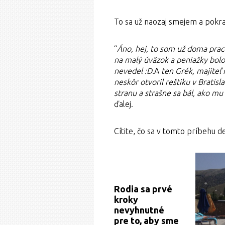
To sa už naozaj smejem a pokr
“
Áno, hej, to som už doma praco
na malý úväzok a peniažky bolo
nevedel :D.
A
ten Grék, majiteľ 
neskôr otvoril reštiku v Bratisl
stranu a strašne sa bál, ako mu 
ďalej.
Cítite, čo sa v tomto príbehu d
Rodia sa prvé
kroky
nevyhnutné
pre to, aby sme