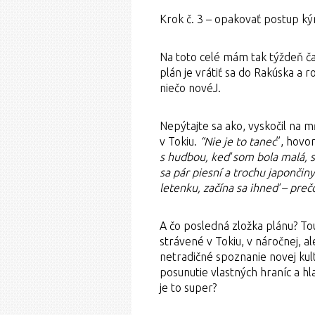
Krok č. 3 – opakovať postup k
Na toto celé mám tak týždeň ča
plán je vrátiť sa do Rakúska a 
niečo novéJ.
Nepýtajte sa ako, vyskočil na 
v Tokiu.
“Nie je to tanec
”, hovor
s hudbou, keď som bola malá, s
sa pár piesní a trochu japončin
letenku, začína sa ihneď – preč
A čo posledná zložka plánu? To
strávené v Tokiu, v náročnej, a
netradičné spoznanie novej kultú
posunutie vlastných hraníc a hl
je to super?