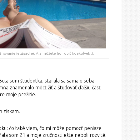
lánovanie je zásadné. Ale môžete ho robiť kdekoľvek :).
ola som študentka, starala sa sama o seba
 mňa znamenalo môcť žiť a študovať ďalšiu časť
re moje prežitie.
h získam.
oku: čo také viem, čo mi môže pomocť peniaze
 Mala som 21 a moje zručnosti ešte neboli rozvité.