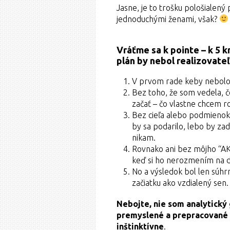
Jasne, je to trošku pološialený
jednoduchými ženami, však?
Vráťme sa k pointe – k 5 
plán by nebol realizovate
V prvom rade keby nebolo 
Bez toho, že som vedela, č
začať – čo vlastne chcem 
Bez cieľa alebo podmienok
by sa podarilo, lebo by za
nikam.
Rovnako ani bez môjho “AKO
keď si ho nerozmením na 
No a výsledok bol len súhr
začiatku ako vzdialený sen. 
Nebojte, nie som analytický 
premyslené a prepracované 
inštinktívne
.