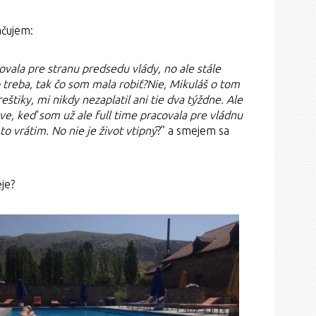
ačujem:
vala pre stranu predsedu vlády, no ale stále
 treba, tak čo som mala robiť?
Nie, Mikuláš o tom
reštiky, mi nikdy nezaplatil ani tie dva týždne. Ale
ave, keď som už ale full time pracovala pre vládnu
to vrátim. No nie je život vtipný
?” a smejem sa
eje?