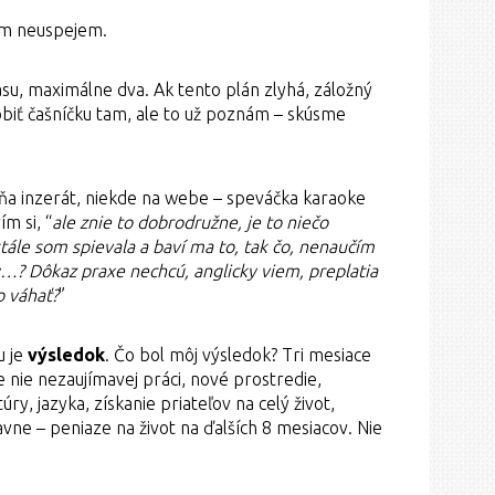
ým neuspejem.
su, maximálne dva. Ak tento plán zlyhá, záložný
robiť čašníčku tam, ale to už poznám – skúsme
mňa inzerát, niekde na webe – speváčka karaoke
ím si, “
ale znie to dobrodružne, je to niečo
tále som spievala a baví ma to, tak čo, nenaučím
y…? Dôkaz praxe nechcú, anglicky viem, preplatia
o váhať?
”
u je
výsledok
. Čo bol môj výsledok? Tri mesiace
le nie nezaujímavej práci, nové prostredie,
ry, jazyka, získanie priateľov na celý život,
avne – peniaze na život na ďalších 8 mesiacov. Nie