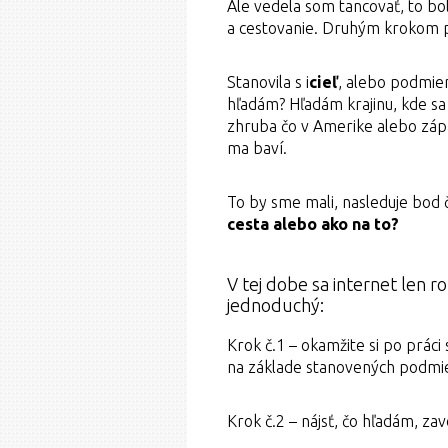
Ale vedela som tancovať, to bol
a cestovanie. Druhým krokom 
Stanovila s i
cieľ
, alebo podmienk
hľadám? Hľadám krajinu, kde s
zhruba čo v Amerike alebo zápa
ma baví.
To by sme mali, nasleduje bod 
cesta alebo ako na to?
V tej dobe sa internet len r
jednoduchý:
Krok č.1 – okamžite si po práci
na základe stanovených podmi
Krok č.2 – nájsť, čo hľadám, zavo