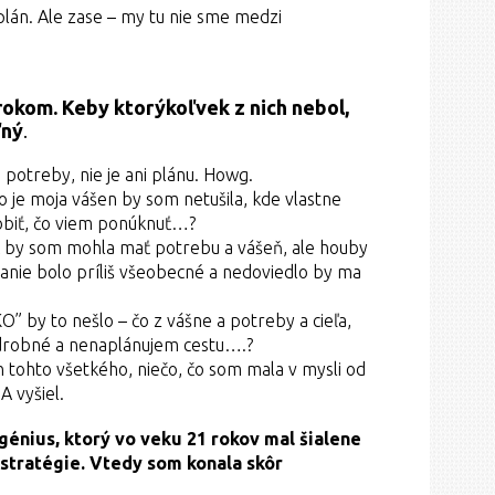
 plán. Ale zase – my tu nie sme medzi
krokom. Keby ktorýkoľvek z nich nebol,
ľný
.
potreby, nie je ani plánu. Howg.
o je moja vášen by som netušila, kde vlastne
robiť, čo viem ponúknuť…?
 by som mohla mať potrebu a vášeň, ale houby
danie bolo príliš všeobecné a nedoviedlo by ma
” by to nešlo – čo z vášne a potreby a cieľa,
drobné a nenaplánujem cestu….?
n tohto všetkého, niečo, čo som mala v mysli od
A vyšiel.
génius, ktorý vo veku 21 rokov mal šialene
stratégie. Vtedy som konala skôr