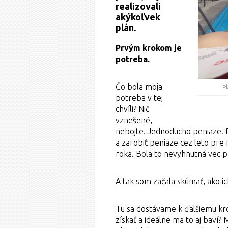
realizovali
akýkoľvek
plán.
Prvým krokom je
potreba.
Čo bola moja
P
potreba v tej
chvíli? Nič
vznešené,
nebojte. Jednoducho peniaze. B
a zarobiť peniaze cez leto pre
roka. Bola to nevyhnutná vec p
A tak som začala skúmať, ako ic
Tu sa dostávame k ďalšiemu kr
získať a ideálne ma to aj baví?