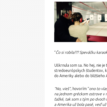
“
Čo si robila??? Speváčku karao
Uškrnula som sa. No hej, nie je
stredoeurópskych študentov, kt
do Ameriky alebo do bližšieho An
“No, vieš”
, hovorím “
ono to vla
na jednom gréckom ostrove v re
ťažké, tak som s tým po dvoch 
a Amerika už bola pasé, veď už