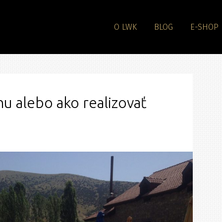
O LWK
BLOG
E-SHOP
u alebo ako realizovať