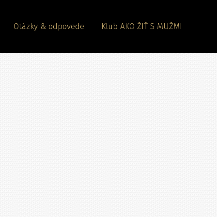
Otázky & odpovede
Klub AKO ŽIŤ S MUŽMI