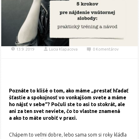
13.9. 2019
Lucia Klapacova
0 Komentárov
Poznáte to klišé o tom, ako máme „prestať hľadať
šťastie a spokojnosť vo vonkajšom svete a máme
ho nájsť v sebe“? Počuli ste to asi to stokrát, ale
ani za ten svet neviete, čo to vlastne znamená
a ako to máte urobiť v praxi.
Chápem to veľmi dobre, lebo sama som si roky kládla