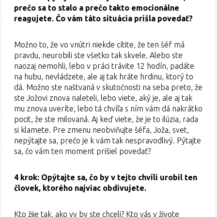
prečo sa to stalo a prečo takto emocionálne
reagujete. Čo vám táto situácia prišla povedať?
Možno to, že vo vnútri niekde cítite, že ten šéf má
pravdu, neurobili ste všetko tak skvele. Alebo ste
naozaj nemohli, lebo v práci trávite 12 hodín, padáte
na hubu, nevládzete, ale aj tak hráte hrdinu, ktorý to
dá. Možno ste naštvaná v skutočnosti na seba preto, že
ste Jožovi znova naleteli, lebo viete, aký je, ale aj tak
mu znova uveríte, lebo tá chvíľa s ním vám dá nakrátko
pocit, že ste milovaná. Aj keď viete, že je to ilúzia, rada
si klamete. Pre zmenu neobviňujte šéfa, Joža, svet,
nepýtajte sa, prečo je k vám tak nespravodlivý. Pýtajte
sa, čo vám ten moment prišiel povedať?
4 krok: Opýtajte sa, čo by v tejto chvíli urobil ten
človek, ktorého najviac obdivujete.
Kto žije tak, ako vy by ste chceli? Kto vás v živote