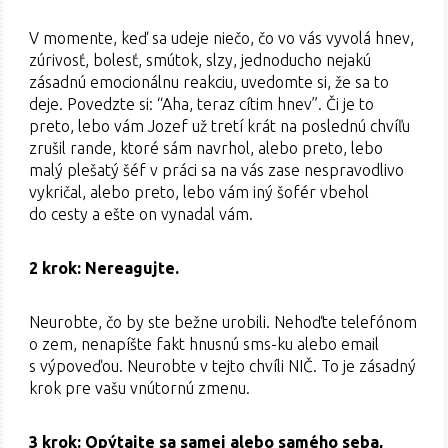
V momente, keď sa udeje niečo, čo vo vás vyvolá hnev,
zúrivosť, bolesť, smútok, slzy, jednoducho nejakú
zásadnú emocionálnu reakciu, uvedomte si, že sa to
deje. Povedzte si: “Aha, teraz cítim hnev”. Či je to
preto, lebo vám Jozef už tretí krát na poslednú chvíľu
zrušil rande, ktoré sám navrhol, alebo preto, lebo
malý plešatý šéf v práci sa na vás zase nespravodlivo
vykričal, alebo preto, lebo vám iný šofér vbehol
do cesty a ešte on vynadal vám.
2 krok: Nereagujte.
Neurobte, čo by ste bežne urobili. Nehoďte telefónom
o zem, nenapíšte fakt hnusnú sms-ku alebo email
s výpoveďou. Neurobte v tejto chvíli NIČ. To je zásadný
krok pre vašu vnútornú zmenu.
3 krok: Opýtajte sa samej alebo samého seba,