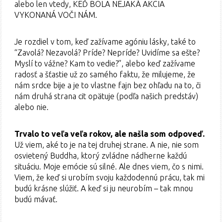
alebo len vtedy, KEĎ BOLA NEJAKÁ AKCIA
VYKONANÁ VOČI NÁM.
Je rozdiel v tom, keď zažívame agóniu lásky, také to
“Zavolá? Nezavolá? Príde? Nepríde? Uvidíme sa ešte?
Myslí to vážne? Kam to vedie?”, alebo keď zažívame
radosť a šťastie už zo samého faktu, že milujeme, že
nám srdce bije a je to vlastne fajn bez ohľadu na to, či
nám druhá strana cit opätuje (podľa našich predstáv)
alebo nie.
Trvalo to veľa veľa rokov, ale našla som odpoveď.
Už viem, aké to je na tej druhej strane. A nie, nie som
osvietený Buddha, ktorý zvládne nádherne každú
situáciu. Moje emócie sú silné. Ale dnes viem, čo s nimi.
Viem, že keď si urobím svoju každodennú prácu, tak mi
budú krásne slúžiť. A keď si ju neurobím – tak mnou
budú mávať.