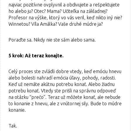
najviac pozitívne ovplyvnil a obdivujete a rešpektujete
ho alebo ju? Otec? Mama? Učiteľka na základnej?
Profesor na výške, ktorý vo vás veril, keď nikto iný nie?
Winnetou? Víla Amálka? Vaše druhé múdre ja?
Poraďte sa. Nikdy nie ste sám alebo sama.
5 krok: Až teraz konajte.
Celý proces ste zvládli dobre vtedy, keď emóciu hnevu
alebo bolesti nahradí emócia úľavy, pohody, radosti.
Keď už nemáte akútnu potrebu konať. Alebo žiadnu
potrebu konať. Vtedy ste prišli na správnu odpoveď
na otázku “prečo”. Teraz už môžete konať, ale nebude
to konanie z hnevu, ale z vnútornej sily. Bude to múdre
konanie.
Tak.