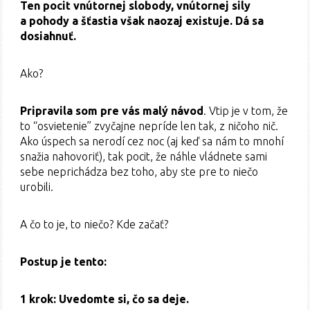
Ten pocit vnútornej slobody, vnútornej sily
a pohody a šťastia však naozaj existuje. Dá sa
dosiahnuť.
Ako?
Pripravila som pre vás malý návod
. Vtip je v tom, že
to “osvietenie” zvyčajne nepríde len tak, z ničoho nič.
Ako úspech sa nerodí cez noc (aj keď sa nám to mnohí
snažia nahovoriť), tak pocit, že náhle vládnete sami
sebe neprichádza bez toho, aby ste pre to niečo
urobili.
A čo to je, to niečo? Kde začať?
Postup je tento:
1 krok: Uvedomte si, čo sa deje.