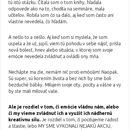
tú istú otázku. Čítala som o tom knihy, hľadala
odpovede ako na to, chodila na semináre, mala
učiteľov. Robila som čo sa dalo, aj keď som často ani
vlastne nevedela, čo hľadám.
A nešlo to a nešlo. Aj keď som si myslela, že som
uspela a že už, jupíí, viem tú pohodu v sebe nájsť, prišla
nová bolesť, hnev alebo situácia, v ktorej som svoje
emócie nevedela zvládnuť a ovládli ony mňa.
Nechápte ma zle, nemám nič proti emóciám! Naopak.
Sú super, sú korením života a bez nich by sme boli
bezduché bábky. Milujem svoje city, pocity a vášne a vy
by ste mali milovať vaše.
Ale je rozdiel v tom, či emócie vládnu nám, alebo
či my vieme zvládnuť ich a využiť ich nádhernú
kreatívnu silu.
Je rozdiel v tom, či pociťujeme radosť
a šťastie, lebo MY SME VYKONALI NEJAKÚ AKCIU,