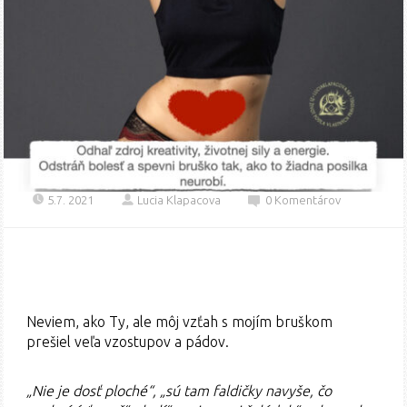
5.7. 2021
Lucia Klapacova
0 Komentárov
Neviem, ako Ty, ale môj vzťah s mojím bruškom
prešiel veľa vzostupov a pádov.
„Nie je dosť ploché“, „sú tam faldičky navyše, čo