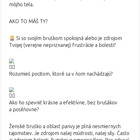
môjho tela.
AKO TO MÁŠ TY?
Si so svojím bruškom spokojná alebo je zdrojom
Tvojej (verejne nepriznanej) frustrácie a bolesti?
Rozumieš pocitom, ktoré sa v ňom nachádzajú?
Ako ho spevniť krásne a efektívne, bez brušákov
a posilňovne?
Ženské bruško a oblasť panvy je plná nesmiernych
tajomstiev. Je zdrojom našej múdrosti, našej sily. Často