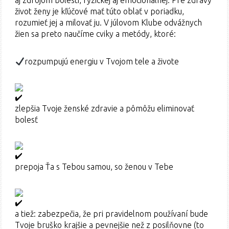
aj zdrojom bolesti, fyzickej aj emocionálnej. Pre zdravý
život ženy je kľúčové mať túto oblať v poriadku,
rozumieť jej a milovať ju. V júlovom Klube odvážnych
žien sa preto naučíme cviky a metódy, ktoré:
rozpumpujú energiu v Tvojom tele a živote
zlepšia Tvoje ženské zdravie a pômôžu eliminovať
bolesť
prepoja Ťa s Tebou samou, so ženou v Tebe
a tiež: zabezpečia, že pri pravidelnom používaní bude
Tvoje bruško krajšie a pevnejšie než z posilňovne (to