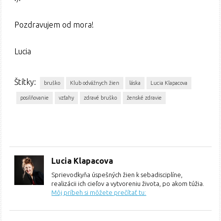
Pozdravujem od mora!
Lucia
Štítky:
bruško
Klub odvážnych žien
láska
Lucia Klapacova
posilňovanie
vzťahy
zdravé bruško
ženské zdravie
Lucia Klapacova
Sprievodkyňa úspešných žien k sebadisciplíne,
realizácii ich cieľov a vytvoreniu života, po akom túžia.
Môj príbeh si môžete prečítať tu: