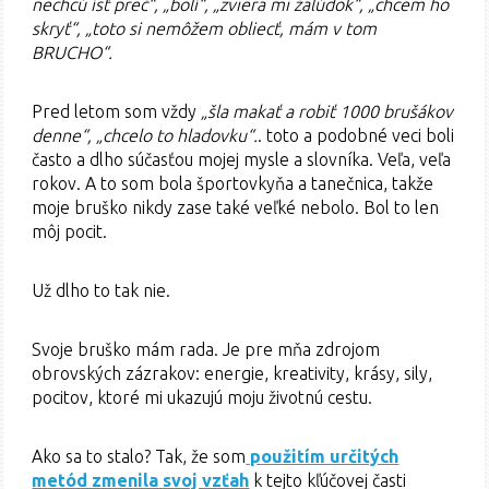
nechcú ísť preč“, „bolí“, „zviera mi žalúdok“, „chcem ho
skryť“, „toto si nemôžem obliecť, mám v tom
BRUCHO“.
Pred letom som vždy
„šla makať a robiť 1000 brušákov
denne“, „chcelo to hladovku“.
. toto a podobné veci boli
často a dlho súčasťou mojej mysle a slovníka. Veľa, veľa
rokov. A to som bola športovkyňa a tanečnica, takže
moje bruško nikdy zase také veľké nebolo. Bol to len
môj pocit.
Už dlho to tak nie.
Svoje bruško mám rada. Je pre mňa zdrojom
obrovských zázrakov: energie, kreativity, krásy, sily,
pocitov, ktoré mi ukazujú moju životnú cestu.
Ako sa to stalo? Tak, že som
použitím určitých
metód zmenila svoj vzťah
k tejto kľúčovej časti