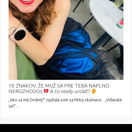
10 ZNAKOV, ŽE MUŽ SA PRE TEBA NAPLNO
NEROZHODOL
A čo vtedy urobiť?
„Ako sa má Ondrej?“ opýtala som sa Petry skúmavo. „Vídavate
sa?“…