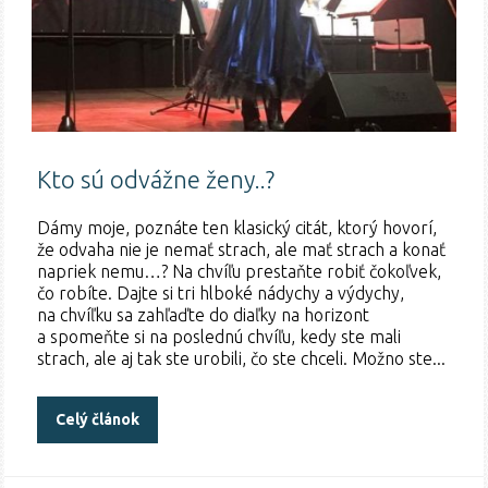
Kto sú odvážne ženy..?
Dámy moje, poznáte ten klasický citát, ktorý hovorí,
že odvaha nie je nemať strach, ale mať strach a konať
napriek nemu…? Na chvíľu prestaňte robiť čokoľvek,
čo robíte. Dajte si tri hlboké nádychy a výdychy,
na chvíľku sa zahľaďte do diaľky na horizont
a spomeňte si na poslednú chvíľu, kedy ste mali
strach, ale aj tak ste urobili, čo ste chceli. Možno ste...
Celý článok