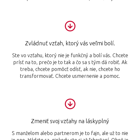
Zvládnuť vzťah, ktorý vás veľmi bolí.
Ste vo vzťahu, ktorý nie je funkčný a bolí vás. Chcete
prísť na to, prečo je to tak a čo sa s tým dá robiť. Ak
treba, chcete pomôcť odísť, ak nie, chcete ho
transformovať. Chcete usmernenie a pomoc.
Zmeniť svoj vzťahy na láskyplný
S manželom alebo partnerom je to fajn, ale už to nie
je ono. Hádate sa, niekedy ste si až ľahostaní. Oheň je