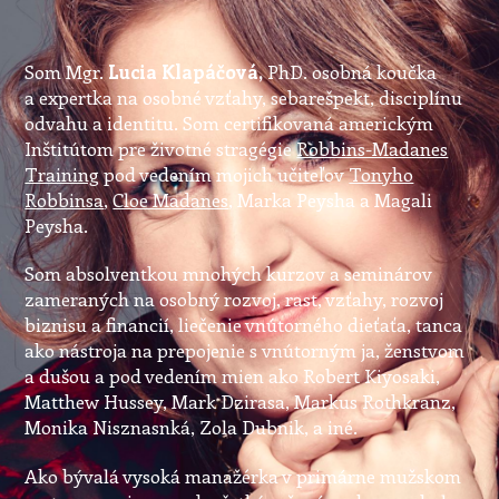
Som Mgr.
Lucia Klapáčová,
PhD. osobná koučka
a expertka na osobné vzťahy, sebarešpekt, disciplínu
odvahu a identitu. Som certifikovaná americkým
Inštitútom pre životné stragégie
Robbins-Madanes
Training
pod vedením mojich učiteľov
Tonyho
Robbinsa
,
Cloe Madanes
, Marka Peysha a Magali
Peysha.
Som absolventkou mnohých kurzov a seminárov
zameraných na osobný rozvoj, rast, vzťahy, rozvoj
biznisu a financií, liečenie vnútorného dieťaťa, tanca
ako nástroja na prepojenie s vnútorným ja, ženstvom
a dušou a pod vedením mien ako Robert Kiyosaki,
Matthew Hussey, Mark Dzirasa, Markus Rothkranz,
Monika Nisznasnká, Zola Dubnik, a iné.
Ako bývalá vysoká manažérka v primárne mužskom