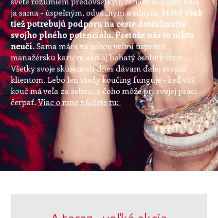
svete rozumiem predovšetkým ženám ako som bola
ja sama - úspešným, odvážnym a silným,
ktoré však
tiež potrebujú podporu na ceste dosiahnutia
svojho plného potenciálu. Pretože nás to nikto
neučí.
Sama mám za sebou veľmi úspešnú
manažérsku kariéru ako aj bohatý osobný život.
Všetky svoje skúsenosti dnes dávam ďalej svojim
klientom. Lebo len vtedy koučing funguje - keď váš
kouč má veľa za sebou, z čoho môže pri svojej práci
čerpať.
Viac o mne nájdete tu: