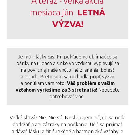
A teraz - veľká akcia
mesiaca jún -
LETNÁ
VÝZVA!
Je máj - lásky čas. Pri pohľade na objímajúce sa
páriky na uliciach a slnko vo vzduchu vyplavujú sa
na povrch aj naše vnútorné zranenia, bolesť
a strach. Preto som sa rozhodla prijať výzvu
a ponúkam vám toto:
Váš problém s vaším
vzťahom vyriešime za 3 stretnutia!
Nebudete
potrebovať viac.
Veľké slová? Nie. Nie sú. Nesľubujem nič, čo sa nedá
dodržať a ani zázraky na počkanie. Učiť sa prijímať
a dávať lásku a žiť funkčné a harmonické vzťahy je