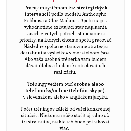
Pracujem systémom tzv.
strategických
intervencií
podľa modelu Anthonyho
Robbinsa a Cloe Madanes. Spolu najprv
vyhodnotíme existujúci stav naplnenia
vašich životých potrieb, stanovíme si
priority, na ktorých chceme spolu pracovať.
Následne spoločne stanovíme stratégiu
dosiahnutia výsledkov v merateľnom čase.
Ako vaša osobná trénerka vám budem
dávať úlohy a budem kontrolovať ich
realizáciu.
Tréningy vediem buď
osobne alebo
telefonicky/online (telefón, skype),
v slovenskom alebo v anglickom jazyku.
Počet tréningov záleží od vašej konkrétnej
situácie. Niekomu môže stačiť aj jedno až
tri stretnutia, niekto ich bude potrebovať
viac.