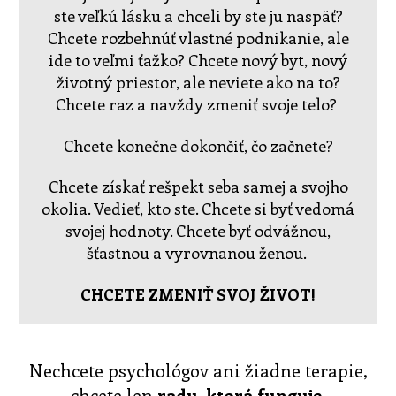
ste veľkú lásku a chceli by ste ju naspäť?
Chcete rozbehnúť vlastné podnikanie, ale
ide to veľmi ťažko? Chcete nový byt, nový
životný priestor, ale neviete ako na to?
Chcete raz a navždy zmeniť svoje telo?
Chcete konečne dokončiť, čo začnete?
Chcete získať rešpekt seba samej a svojho
okolia. Vedieť, kto ste. Chcete si byť vedomá
svojej hodnoty. Chcete byť odvážnou,
šťastnou a vyrovnanou ženou.
CHCETE ZMENIŤ SVOJ ŽIVOT!
Nechcete psychológov ani žiadne terapie,
chcete len
radu, ktorá funguje,