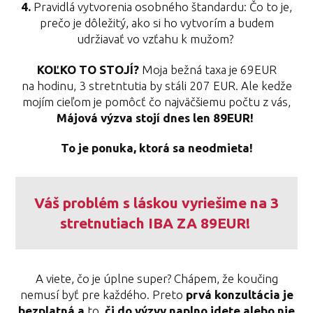
4.
Pravidlá vytvorenia osobného štandardu: Čo to je,
prečo je dôležitý, ako si ho vytvorím a budem
udržiavať vo vzťahu k mužom?
KOĽKO TO STOJÍ?
Moja bežná taxa je 69EUR
na hodinu, 3 stretntutia by stáli 207 EUR. Ale kedže
mojím cieľom je pomôcť čo najväčšiemu počtu z vás,
Májová výzva stojí dnes len 89EUR!
To je ponuka, ktorá sa neodmieta!
Váš problém s láskou vyriešime na 3
stretnutiach IBA ZA 89EUR!
A viete, čo je úplne super? Chápem, že koučing
nemusí byť pre každého. Preto
prvá konzultácia je
bezplatná a
to,
či do výzvy naplno idete alebo nie