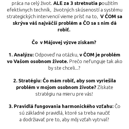
práca na celý život.
ALE za 3 stretnutia p
oužitím
efektívnych techník, životných skúseností a systému
strategických intervencií vieme prísť na to,
V ČOM sa
skrýva váš najväčší problém a ČO sa s ním dá
robiť.
Čo v Májovej výzve získam?
1. Analýzu:
Odpoveď na otázku,
v ČOM je problém
vo Vašom osobnom živote.
Prečo nefunguje tak ako
by ste chceli...?
2. Stratégiu:
Čo mám robiť, aby som vyriešila
problém v mojom osobnom živote?
Získate
stratégiu na mieru pre vás!
3.
Pravidlá fungovania harmonického vzťahu:
Čo
sú základné pravidlá, ktoré sa treba naučiť
a dodržiavať pre to, aby môj vzťah vytrval?