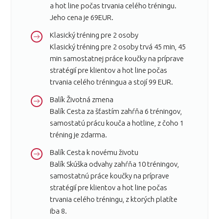
a hot line počas trvania celého tréningu.
Jeho cena je 69EUR.
Klasický tréning pre 2 osoby
Klasický tréning pre 2 osoby trvá 45 min, 45
min samostatnej práce koučky na príprave
stratégií pre klientov a hot line počas
trvania celého tréningua a stojí 99 EUR.
Balík Životná zmena
Balík Cesta za šťastím zahŕňa 6 tréningov,
samostatú prácu kouča a hotline, z čoho 1
tréning je zdarma.
Balík Cesta k novému životu
Balík Skúška odvahy zahŕňa 10 tréningov,
samostatnú práce koučky na príprave
stratégií pre klientov a hot line počas
trvania celého tréningu, z ktorých platíte
iba 8.