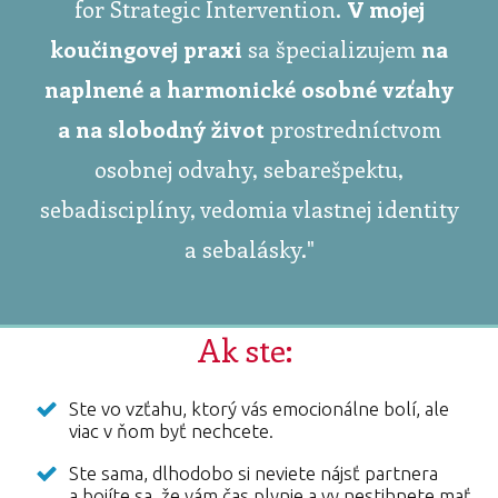
for Strategic Intervention.
V mojej
koučingovej praxi
sa špecializujem
na
naplnené a harmonické osobné vzťahy
a na slobodný život
prostredníctvom
osobnej odvahy, sebarešpektu,
sebadisciplíny, vedomia vlastnej identity
a sebalásky."
Ak ste:
Ste vo vzťahu, ktorý vás emocionálne bolí, ale
viac v ňom byť nechcete.
Ste sama, dlhodobo si neviete nájsť partnera
a bojíte sa, že vám čas plynie a vy nestihnete mať