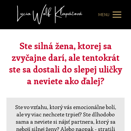
MENU
Ste silná žena, ktorej sa
zvyčajne darí, ale tentokrát
ste sa dostali do slepej uličky
a neviete ako ďalej?
Ste vo vzťahu, ktorý vás emocionálne bolí,
ale vy viac nechcete trpieť? Ste dlhodobo
sama a neviete si nájsť partnera, ktorý sa
nebojí silnej ženy? Alebo naopak - stratili