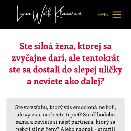
MENU
Ste silná žena, ktorej sa
zvyčajne darí, ale tentokrát
ste sa dostali do slepej uličky
a neviete ako ďalej?
Ste vo vzťahu, ktorý vás emocionálne bolí,
ale vy viac nechcete trpieť? Ste dlhodobo
sama a neviete si nájsť partnera, ktorý sa
nebojí silnej ženy? Alebo naopak - stratili