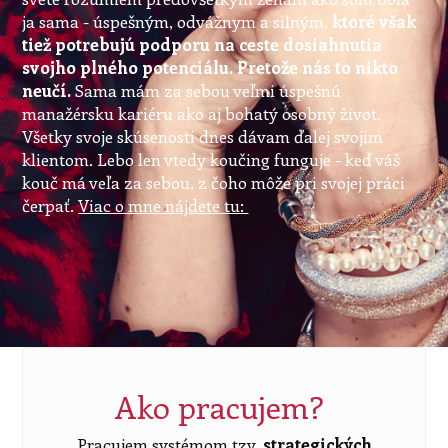
ja sama - úspešným, odvážnym a silným,
ktoré však
tiež potrebujú podporu na ceste dosiahnutia
svojho plného potenciálu. Pretože nás to nikto
neučí.
Sama mám za sebou veľmi úspešnú
manažérsku kariéru ako aj bohatý osobný život.
Všetky svoje skúsenosti dnes dávam ďalej svojim
klientom. Lebo len vtedy koučing funguje - keď váš
kouč má veľa za sebou, z čoho môže pri svojej práci
čerpať.
Viac o mne nájdete tu:
Ako pracujem?
Pracujem systémom tzv.
strategických