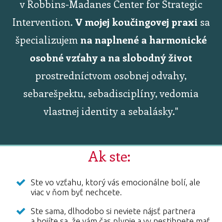
v Robbins-Madanes Center for Strategic
Intervention.
V mojej koučingovej praxi
sa
špecializujem
na naplnené a harmonické
osobné vzťahy a na slobodný život
prostredníctvom osobnej odvahy,
sebarešpektu, sebadisciplíny, vedomia
vlastnej identity a sebalásky."
Ak ste:
Ste vo vzťahu, ktorý vás emocionálne bolí, ale
viac v ňom byť nechcete.
Ste sama, dlhodobo si neviete nájsť partnera
a bojíte sa, že vám čas plynie a vy nestihnete mať