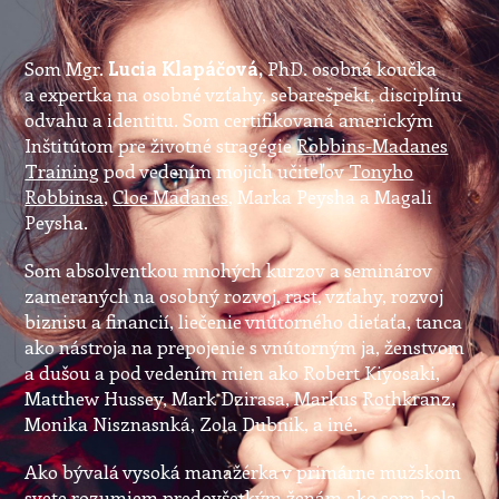
Som Mgr.
Lucia Klapáčová,
PhD. osobná koučka
a expertka na osobné vzťahy, sebarešpekt, disciplínu
odvahu a identitu. Som certifikovaná americkým
Inštitútom pre životné stragégie
Robbins-Madanes
Training
pod vedením mojich učiteľov
Tonyho
Robbinsa
,
Cloe Madanes
, Marka Peysha a Magali
Peysha.
Som absolventkou mnohých kurzov a seminárov
zameraných na osobný rozvoj, rast, vzťahy, rozvoj
biznisu a financií, liečenie vnútorného dieťaťa, tanca
ako nástroja na prepojenie s vnútorným ja, ženstvom
a dušou a pod vedením mien ako Robert Kiyosaki,
Matthew Hussey, Mark Dzirasa, Markus Rothkranz,
Monika Nisznasnká, Zola Dubnik, a iné.
Ako bývalá vysoká manažérka v primárne mužskom
svete rozumiem predovšetkým ženám ako som bola