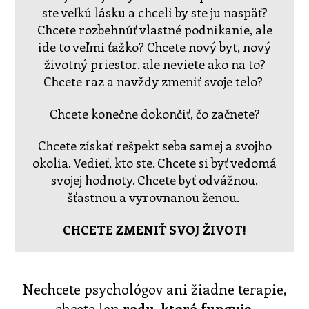
ste veľkú lásku a chceli by ste ju naspäť?
Chcete rozbehnúť vlastné podnikanie, ale
ide to veľmi ťažko? Chcete nový byt, nový
životný priestor, ale neviete ako na to?
Chcete raz a navždy zmeniť svoje telo?
Chcete konečne dokončiť, čo začnete?
Chcete získať rešpekt seba samej a svojho
okolia. Vedieť, kto ste. Chcete si byť vedomá
svojej hodnoty. Chcete byť odvážnou,
šťastnou a vyrovnanou ženou.
CHCETE ZMENIŤ SVOJ ŽIVOT!
Nechcete psychológov ani žiadne terapie,
chcete len
radu, ktorá funguje,