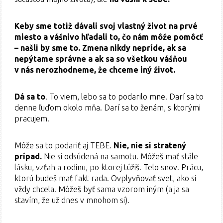
Keby sme totiž dávali svoj vlastný život na prvé
miesto a vášnivo hľadali to, čo nám môže pomôcť
– našli by sme to. Zmena nikdy nepríde, ak sa
nepýtame správne a ak sa so všetkou vášňou
v nás nerozhodneme, že chceme iný život.
Dá sa to
. To viem, lebo sa to podarilo mne. Darí sa to
denne ľuďom okolo mňa. Darí sa to ženám, s ktorými
pracujem.
Môže sa to podariť aj TEBE.
Nie, nie si stratený
prípad.
Nie si odsúdená na samotu. Môžeš mať stále
lásku, vzťah a rodinu, po ktorej túžiš. Telo snov. Prácu,
ktorú budeš mať fakt rada. Ovplyvňovať svet, ako si
vždy chcela. Môžeš byť sama vzorom iným (a ja sa
stavím, že už dnes v mnohom si).