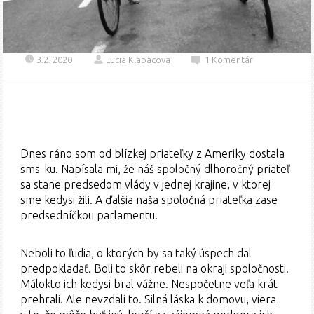
3.2. 2020
Lucia Klapacova
1 Komentár
Dnes ráno som od blízkej priateľky z Ameriky dostala
sms-ku. Napísala mi, že náš spoločný dlhoročný priateľ
sa stane predsedom vlády v jednej krajine, v ktorej
sme kedysi žili. A ďalšia naša spoločná priateľka zase
predsedníčkou parlamentu.
Neboli to ľudia, o ktorých by sa taký úspech dal
predpokladať. Boli to skôr rebeli na okraji spoločnosti.
Málokto ich kedysi bral vážne. Nespočetne veľa krát
prehrali. Ale nevzdali to. Silná láska k domovu, viera