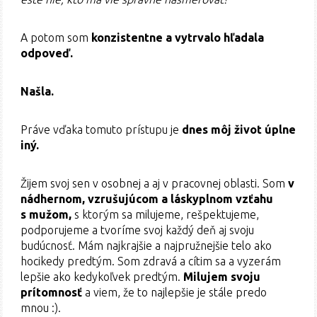
A potom som
konzistentne a vytrvalo hľadala
odpoveď.
Našla.
Práve vďaka tomuto prístupu je
dnes môj život úplne
iný.
Žijem svoj sen v osobnej a aj v pracovnej oblasti. Som
v
nádhernom, vzrušujúcom a láskyplnom vzťahu
s mužom,
s ktorým sa milujeme, rešpektujeme,
podporujeme a tvoríme svoj každý deň aj svoju
budúcnosť. Mám najkrajšie a najpružnejšie telo ako
hocikedy predtým. Som zdravá a cítim sa a vyzerám
lepšie ako kedykoľvek predtým.
Milujem svoju
prítomnosť
a viem, že to najlepšie je stále predo
mnou :).