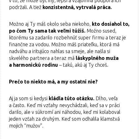
v to, že môže byť iný, lepší a vzájomná podpora ich
podržali. A tiež
konzistentná, vytrvalá práca.
Možno aj Ty máš okolo seba niekoho,
kto dosiahol to,
po čom Ty sama tak veľmi túžiš.
Možno sused,
ktorému sa zadarilo rozbehnúť super firmu a teraz je
finančne za vodou. Možno máš priateľku, ktorá má
nadváhu a iritujúco nahlas sa smeje, ale našla si
skvelého partnera a teraz má
láskyplného muža
a harmonickú rodinu
– takú, akú aj Ty chceš.
Prečo to niekto má, a my ostatní nie?
Aj ja som si kedysi
kládla túto otázku.
Dlho, veľa
a často. Keď mi vzťahy nevychádzali, keď sa v práci
darilo, ale v súkromí ani náhodou, keď mi kolaboval
jeden vzťah za druhým. Keď som odhalila klamstvá
mojich “mužov”.