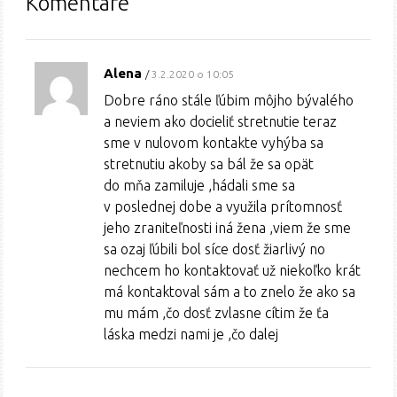
Komentáre
Alena
3.2.2020 o 10:05
Dobre ráno stále ľúbim môjho bývalého
a neviem ako docieliť stretnutie teraz
sme v nulovom kontakte vyhýba sa
stretnutiu akoby sa bál že sa opät
do mňa zamiluje ,hádali sme sa
v poslednej dobe a využila prítomnosť
jeho zraniteľnosti iná žena ,viem že sme
sa ozaj ľúbili bol síce dosť žiarlivý no
nechcem ho kontaktovať už niekoľko krát
má kontaktoval sám a to znelo že ako sa
mu mám ,čo dosť zvlasne cítim že ťa
láska medzi nami je ,čo dalej