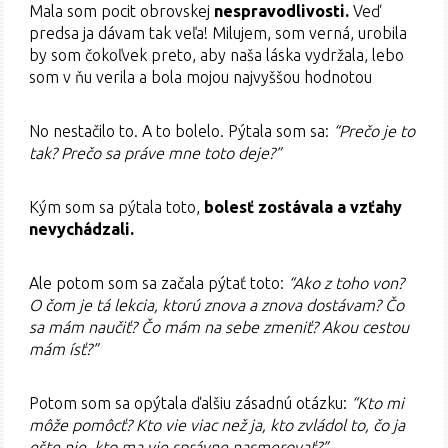
Mala som pocit obrovskej
nespravodlivosti.
Veď
predsa ja dávam tak veľa! Milujem, som verná, urobila
by som čokoľvek preto, aby naša láska vydržala, lebo
som v ňu verila a bola mojou najvyššou hodnotou
No nestačilo to. A to bolelo. Pýtala som sa:
“Prečo je to
tak? Prečo sa práve mne toto deje?”
Kým som sa pýtala toto,
bolesť zostávala a vzťahy
nevychádzali.
Ale potom som sa začala pýtať toto:
“Ako z toho von?
O čom je tá lekcia, ktorú znova a znova dostávam? Čo
sa mám naučiť? Čo mám na sebe zmeniť? Akou cestou
mám ísť?”
Potom som sa opýtala ďalšiu zásadnú otázku:
“Kto mi
môže pomôcť? Kto vie viac než ja, kto zvládol to, čo ja
ešte nie, kto ma vie správne nasmerovať?”