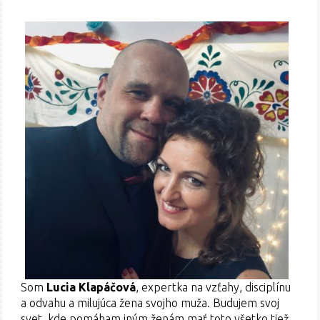
Som
Lucia Klapáčová
, expertka na vzťahy, disciplínu
a odvahu a milujúca žena svojho muža. Budujem svoj
svet, kde pomáham iným ženám mať toto všetko tiež.