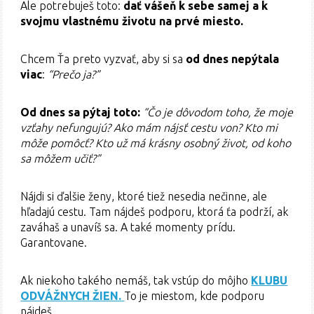
Ale potrebuješ toto:
dať vášeň k sebe samej a k
svojmu vlastnému životu na prvé miesto.
Chcem Ťa preto vyzvať, aby si sa
od dnes nepýtala
viac
:
“Prečo ja?”
Od dnes sa pýtaj toto:
“Čo je dôvodom toho, že moje
vzťahy nefungujú? Ako mám nájsť cestu von? Kto mi
môže pomôcť? Kto už má krásny osobný život, od koho
sa môžem učiť?”
Nájdi si ďalšie ženy, ktoré tiež nesedia nečinne, ale
hľadajú cestu. Tam nájdeš podporu, ktorá ťa podrží, ak
zaváhaš a unavíš sa. A také momenty prídu.
Garantovane.
Ak niekoho takého nemáš, tak vstúp do môjho
KLUBU
ODVÁŽNYCH ŽIEN.
To je miestom, kde podporu
nájdeš.