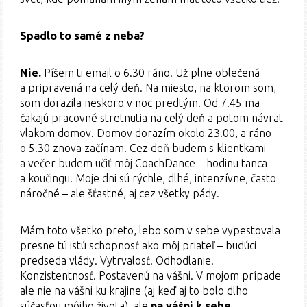
Spadlo to samé z neba?
Nie.
Píšem ti email o 6.30 ráno. Už plne oblečená
a pripravená na celý deň. Na miesto, na ktorom som,
som dorazila neskoro v noc predtým. Od 7.45 ma
čakajú pracovné stretnutia na celý deň a potom návrat
vlakom domov. Domov dorazím okolo 23.00, a ráno
o 5.30 znova začínam. Cez deň budem s klientkami
a večer budem učiť môj CoachDance – hodinu tanca
a koučingu. Moje dni sú rýchle, dlhé, intenzívne, často
náročné – ale šťastné, aj cez všetky pády.
Mám toto všetko preto, lebo som v sebe vypestovala
presne tú istú schopnosť ako môj priateľ – budúci
predseda vlády. Vytrvalosť. Odhodlanie.
Konzistentnosť. Postavenú na vášni. V mojom prípade
ale nie na vášni ku krajine (aj keď aj to bolo dlho
súčasťou môjho života), ale
na vášni k sebe.