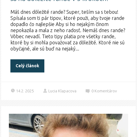
Máš dnes dôležité rande? Super, teším sa s tebou!
Spísala som ti pár tipov, ktoré použi, aby tvoje rande
dopadlo čo najlepšie Aby si ho nejakým činom
nepokazila a mala z neho radosť. Nemáš dnes rande?
Vôbec nevadí. Tieto tipy platia pre všetky rande,
ktoré by si mohla považovať za dôležité. Ktoré nie sú
obyčajné, ale sú buď na nejaký...
Celý článok
14.2. 2025
Lucia Klapacova
0
Komentárov