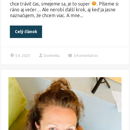
chce tráviť čas, smejeme sa, je to super
. Píšeme si
ráno aj večer… Ale nerobí ďalší krok, aj keď ja jasne
naznačujem, že chcem viac. A mne...
Celý článok
5.6. 2025
Dominika
0
Komentárov