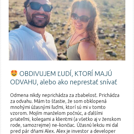
OBDIVUJEM ĽUDÍ, KTORÍ MAJÚ
ODVAHU, alebo ako neprestať snívať
Odmena nikdy neprichádza za zbabelosť. Prichádza
za odvahu. Mám to šťastie, že som obklopená
mnohými úžasnými ľuďmi, ktorí sú mi v tomto
vzorom. Mojím manželom počnúc, a ďalšími
priateľmi, kolegami a klientmi (a všetko aj v ženskom
rode, samozrejme) ne-končiac. Úžasnú lekciu mi dal
pred pár dňami Alex. Alex je investor a developer