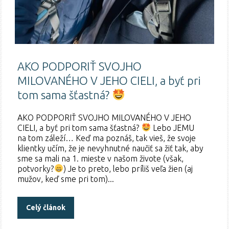
AKO PODPORIŤ SVOJHO
MILOVANÉHO V JEHO CIELI, a byť pri
tom sama šťastná?
AKO PODPORIŤ SVOJHO MILOVANÉHO V JEHO
CIELI, a byť pri tom sama šťastná?
Lebo JEMU
na tom záleží… Keď ma poznáš, tak vieš, že svoje
klientky učím, že je nevyhnutné naučiť sa žiť tak, aby
sme sa mali na 1. mieste v našom živote (však,
potvorky?
) Je to preto, lebo príliš veľa žien (aj
mužov, keď sme pri tom)...
Celý článok