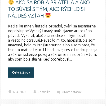
AKO SA ROBIA PRIATELIA A AKO
TO SÚVISÍ S TÝM, AKO RÝCHLO SI
NÁJDEŠ VZŤAH
Keď si ku mne v lietadle prisadol, tváril sa nesmierne
neprístupne.Vysoký tmavý muž, zjavne arabského
pôvodu.Vyzeral, akože sa nechce s nikým baviť
a všetci ho otravujú.Nevadilo mi to, naopak!Bola som
unavená, bolo mi trošku smutno a bola som rada, že
budem mať na tejto 11 hodinovej ceste trochu pokoja
a súkromia.Lenže pokoj a súkromie mi nebráni v tom,
aby som bola slušná.Keď potreboval...
Celý článok
17.4. 2025
Dominika
0
Komentárov