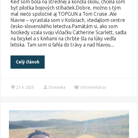
Keď som bola na strednej a končila školu, chcela som
byť pilotka bojových stíhačiek.Dobre, možno s tým
mal niečo spoločné aj TOPGUN a Tom Cruise .Ale
hlavne – vyrastala som v Košiciach, vtedajšom centre
česko-slovenského letectva.Pamätám si, ako som
hocikedy vzala svoju vlčiačku Catherine Scarlett, sadla
na bicykel a s knihami na chrbte šla na lúky vedľa
letiska. Tam som si ľahla do trávy a nad hlavou...
Celý článok
23.4. 2025
Dominika
0
Komentárov