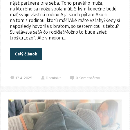
nájsť partnera pre seba. Toho pravého muža,
na ktorého sa môžu spoľahnúť. S kým konečne budú
mať svoju vlastnú rodinu.A ja sa ich pýtam:Ako si
na tom s rodinou, ktorú máš?Aké máte vzťahy?Kedy si
naposledy hovorila s bratom, so sesternicou, s tetou?
Stretávate sa?A čo rodičia?Možno to bude znieť
trošku „ezo“. Ale v mojom...
Celý článok
17.4. 2025
Dominika
0
Komentárov