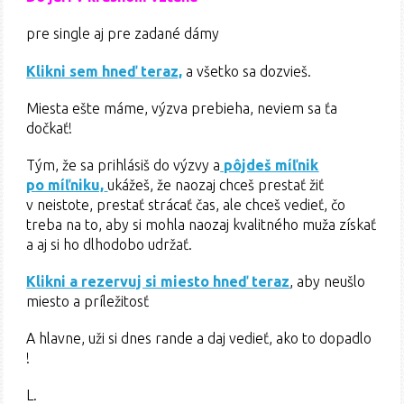
pre single aj pre zadané dámy
Klikni sem hneď teraz,
a všetko sa dozvieš.
Miesta ešte máme, výzva prebieha, neviem sa ťa
dočkať!
Tým, že sa prihlásiš do výzvy a
pôjdeš míľnik
po míľniku,
ukážeš, že naozaj chceš prestať žiť
v neistote, prestať strácať čas, ale chceš vedieť, čo
treba na to, aby si mohla naozaj kvalitného muža získať
a aj si ho dlhodobo udržať.
Klikni a rezervuj si miesto hneď teraz
, aby neušlo
miesto a príležitosť
A hlavne, uži si dnes rande a daj vedieť, ako to dopadlo
!
L.