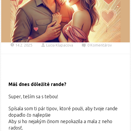
14.2. 2025
Lucia Klapacova
0 Komentárov
Máš dnes dôležité rande?
Super, teším sa s tebou!
Spísala som ti pár tipov, ktoré použi, aby tvoje rande
dopadlo čo najlepšie
Aby si ho nejakým činom nepokazila a mala z neho
radosť.