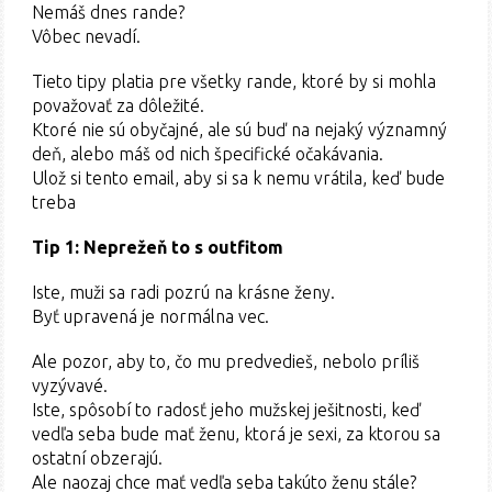
Nemáš dnes rande?
Vôbec nevadí.
Tieto tipy platia pre všetky rande, ktoré by si mohla
považovať za dôležité.
Ktoré nie sú obyčajné, ale sú buď na nejaký významný
deň, alebo máš od nich špecifické očakávania.
Ulož si tento email, aby si sa k nemu vrátila, keď bude
treba
Tip 1: Neprežeň to s outfitom
Iste, muži sa radi pozrú na krásne ženy.
Byť upravená je normálna vec.
Ale pozor, aby to, čo mu predvedieš, nebolo príliš
vyzývavé.
Iste, spôsobí to radosť jeho mužskej ješitnosti, keď
vedľa seba bude mať ženu, ktorá je sexi, za ktorou sa
ostatní obzerajú.
Ale naozaj chce mať vedľa seba takúto ženu stále?