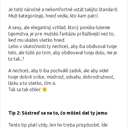
Je totiž náročné a nekomfortné ustáť takýto štandard.
Muži kategorizujú, hneď vedia, kto kam patrí.
A sexy, ale elegantný vzhľad, ktorý ponúka tušenie
tajomstva, je pre mužskú fantáziu príťažlivejší než to,
keď mu ukážeš všetko hneď.
Lebo v skutočnosti ty nechceš, aby iba obdivoval tvoje
telo, ale túžiš po tom, aby obdiovaval tvoju dušu, nie je
to tak..?
A nechceš, aby ti iba pochválil zadok, ale aby videl
tvoje dobré srdce, múdrosť, odvahu, dobrodružnosť,
lásku a to všetko, čím si.
Tak sa tak obleč
Tip 2: Sústreď sa na to, čo môžeš dať ty jemu
Tento tip platí vždy, len ho treba prispôsobiť. Ide