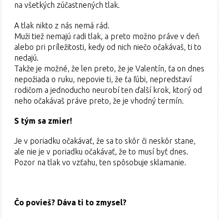
na všetkých zúčastnených tlak.
A tlak nikto z nás nemá rád.
Muži tiež nemajú radi tlak, a preto možno práve v deň
alebo pri príležitosti, kedy od nich niečo očakávaš, ti to
nedajú.
Takže je možné, že len preto, že je Valentín, ťa on dnes
nepožiada o ruku, nepovie ti, že ťa ľúbi, nepredstaví
rodičom a jednoducho neurobí ten ďalší krok, ktorý od
neho očakávaš práve preto, že je vhodný termín.
S tým sa zmier!
Je v poriadku očakávať, že sa to skôr či neskôr stane,
ale nie je v poriadku očakávať, že to musí byť dnes.
Pozor na tlak vo vzťahu, ten spôsobuje sklamanie.
Čo povieš? Dáva ti to zmysel?