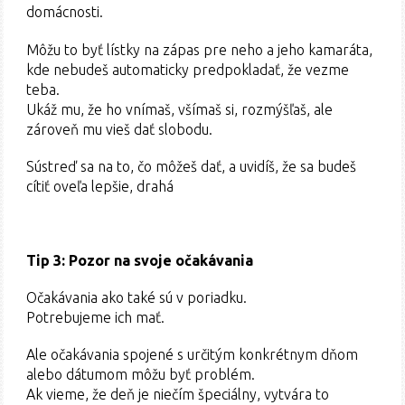
domácnosti.
Môžu to byť lístky na zápas pre neho a jeho kamaráta,
kde nebudeš automaticky predpokladať, že vezme
teba.
Ukáž mu, že ho vnímaš, všímaš si, rozmýšľaš, ale
zároveň mu vieš dať slobodu.
Sústreď sa na to, čo môžeš dať, a uvidíš, že sa budeš
cítiť oveľa lepšie, drahá
Tip 3: Pozor na svoje očakávania
Očakávania ako také sú v poriadku.
Potrebujeme ich mať.
Ale očakávania spojené s určitým konkrétnym dňom
alebo dátumom môžu byť problém.
Ak vieme, že deň je niečím špeciálny, vytvára to