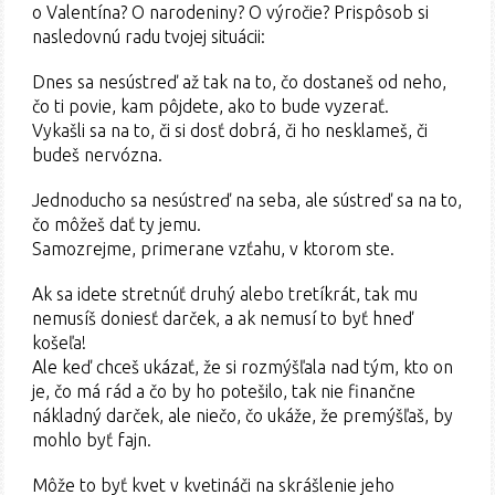
o Valentína? O narodeniny? O výročie? Prispôsob si
nasledovnú radu tvojej situácii:
Dnes sa nesústreď až tak na to, čo dostaneš od neho,
čo ti povie, kam pôjdete, ako to bude vyzerať.
Vykašli sa na to, či si dosť dobrá, či ho nesklameš, či
budeš nervózna.
Jednoducho sa nesústreď na seba, ale sústreď sa na to,
čo môžeš dať ty jemu.
Samozrejme, primerane vzťahu, v ktorom ste.
Ak sa idete stretnúť druhý alebo tretíkrát, tak mu
nemusíš doniesť darček, a ak nemusí to byť hneď
košeľa!
Ale keď chceš ukázať, že si rozmýšľala nad tým, kto on
je, čo má rád a čo by ho potešilo, tak nie finančne
nákladný darček, ale niečo, čo ukáže, že premýšľaš, by
mohlo byť fajn.
Môže to byť kvet v kvetináči na skrášlenie jeho