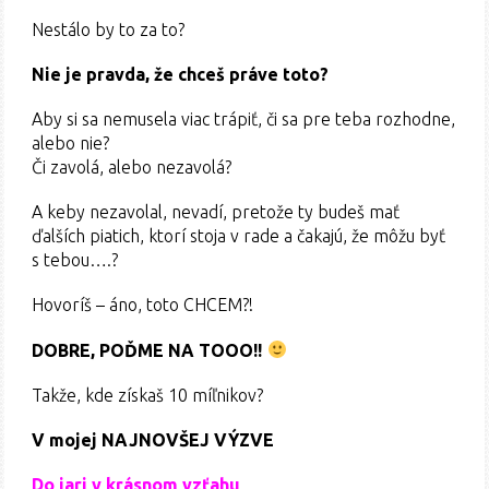
Nestálo by to za to?
Nie je pravda, že chceš práve toto?
Aby si sa nemusela viac trápiť, či sa pre teba rozhodne,
alebo nie?
Či zavolá, alebo nezavolá?
A keby nezavolal, nevadí, pretože ty budeš mať
ďalších piatich, ktorí stoja v rade a čakajú, že môžu byť
s tebou….?
Hovoríš – áno, toto CHCEM?!
DOBRE, POĎME NA TOOO!!
Takže, kde získaš 10 míľnikov?
V mojej NAJNOVŠEJ VÝZVE
Do jari v krásnom vzťahu