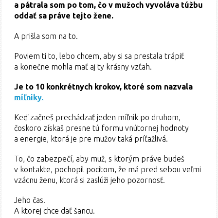
a pátrala som po tom, čo v mužoch vyvoláva túžbu
oddať sa práve tejto žene.
A prišla som na to.
Poviem ti to, lebo chcem, aby si sa prestala trápiť
a konečne mohla mať aj ty krásny vzťah.
Je to 10 konkrétnych krokov, ktoré som nazvala
míľniky.
Keď začneš prechádzať jeden míľnik po druhom,
čoskoro získaš presne tú formu vnútornej hodnoty
a energie, ktorá je pre mužov taká príťažlivá.
To, čo zabezpečí, aby muž, s ktorým práve budeš
v kontakte, pochopil pocitom, že má pred sebou veľmi
vzácnu ženu, ktorá si zaslúži jeho pozornosť.
Jeho čas.
A ktorej chce dať šancu.