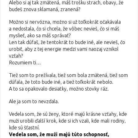
Alebo si aj tak zmätená, máš trošku strach, obavy, že
budeš znova sklamaná, zranená?
Možno si nervózna, možno si už toľkokrát očakávala
a nedostala, čo si chcela, že vôbec nevieš, čo si máš
myslieť, ako sa máš správať?
Len tak dúfaš, že tentokrát to bude iné, ale nevieš, čo
urobiť, aby z tej energie medzi vami naozaj vznikol
vzťah?
Rozumiem ti…
Tiež som to prežívala, tiež som bola zmätená, tiež som
dúfala, že toto bude iné, a tiež toľkokrát nebolo.
A to sa opakovalo desiatky, možno stovky ráz.
Ale ja som to nevzdala.
Vedela som, že sú ženy, ktoré majú krásne vzťahy, kde
muži urobili ďalší krok, kde si ich vzali, kde mali rodiny,
kde sú šťastní.
Vedela som, že muži majú túto schopnosť,